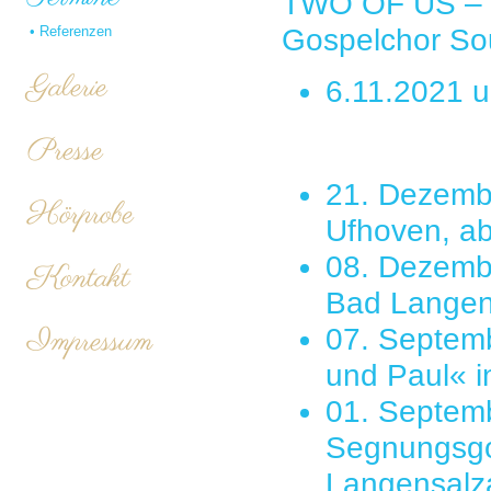
TWO OF US – G
•
Referenzen
Gospelchor So
Galerie
6.11.2021 
Presse
21. Dezembe
Hörprobe
Ufhoven, a
08. Dezemb
Kontakt
Bad Langen
Impressum
07. Septemb
und Paul« i
01. Septem
Segnungsgot
Langensalz