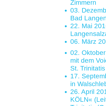
Zimmern
03. Dezembe
Bad Langen
22. Mai 201
Langensalz
06. März 20
02. Oktobe
mit dem Voi
St. Trinita
17. Septemb
in Walschle
26. April 
KÖLN« (Leit