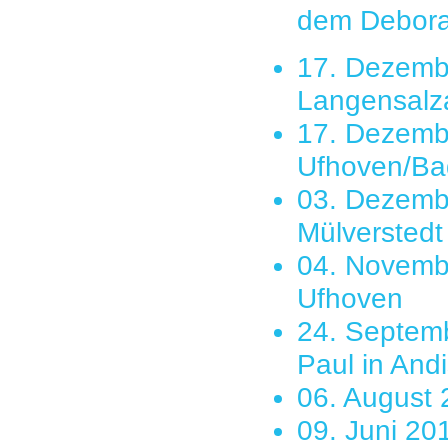
dem Debora
17. Dezemb
Langensalz
17. Dezembe
Ufhoven/B
03. Dezembe
Mülverstedt
04. Novembe
Ufhoven
24. Septemb
Paul in And
06. August 
09. Juni 201