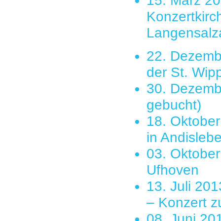
15. März 20
Konzertkirch
Langensalz
22. Dezembe
der St. Wip
30. Dezembe
gebucht)
18. Oktobe
in Andisleb
03. Oktober
Ufhoven
13. Juli 20
– Konzert 
08. Juni 201