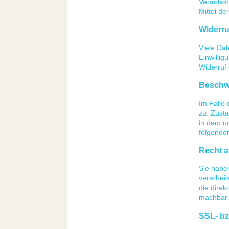
Verantwor
Mittel d
Widerru
Viele Dat
Einwillig
Widerruf 
Beschwe
Im Falle 
zu. Zust
in dem u
folgende
Recht a
Sie haben
verarbeit
die direk
machbar i
SSL- bz