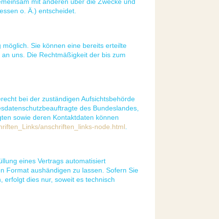
er gemeinsam mit anderen über die Zwecke und
ssen o. Ä.) entscheidet.
möglich. Sie können eine bereits erteilte
il an uns. Die Rechtmäßigkeit der bis zum
recht bei der zuständigen Aufsichtsbehörde
desdatenschutzbeauftragte des Bundeslandes,
agten sowie deren Kontaktdaten können
riften_Links/anschriften_links-node.html
.
üllung eines Vertrags automatisiert
en Format aushändigen zu lassen. Sofern Sie
erfolgt dies nur, soweit es technisch