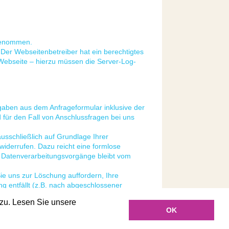
genommen.
. Der Webseitenbetreiber hat ein berechtigtes
 Webseite – hierzu müssen die Server-Log-
aben aus dem Anfrageformular inklusive der
für den Fall von Anschlussfragen bei uns
usschließlich auf Grundlage Ihrer
t widerrufen. Dazu reicht eine formlose
en Datenverarbeitungsvorgänge bleibt vom
ie uns zur Löschung auffordern, Ihre
g entfällt (z.B. nach abgeschlossener
re Aufbewahrungsfristen – bleiben unberührt.
zu. Lesen Sie unsere
OK