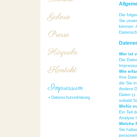
Allgeme
Galerie
Die folg
Sie unser
können. 
Presse
Datensch
Datener
Hörprobe
Wer ist 
Die Date
Impressu
Kontakt
Wie erfa
Ihre Date
die Sie i
Impressum
Andere D
Daten (z.
•
Datenschutzerklärung
sobald Si
Wofür nu
Ein Teil 
Analyse 
Welche R
Sie haben
personen