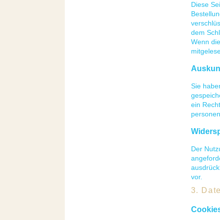
Diese Sei
Bestellun
verschlüs
dem Schlo
Wenn die 
mitgeles
Auskunf
Sie habe
gespeich
ein Rech
personen
Widers
Der Nutz
angeforde
ausdrückl
vor.
3. Dat
Cookie