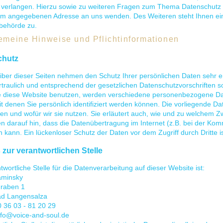
 verlangen. Hierzu sowie zu weiteren Fragen zum Thema Datenschutz kö
m angegebenen Adresse an uns wenden. Des Weiteren steht Ihnen ein
sbehörde zu.
gemeine Hinweise und Pflichtinformationen
chutz
eiber dieser Seiten nehmen den Schutz Ihrer persönlichen Daten sehr 
traulich und entsprechend der gesetzlichen Datenschutzvorschriften s
 diese Website benutzen, werden verschiedene personenbezogene D
t denen Sie persönlich identifiziert werden können. Die vorliegende Da
en und wofür wir sie nutzen. Sie erläutert auch, wie und zu welchem Z
n darauf hin, dass die Datenübertragung im Internet (z.B. bei der Kom
 kann. Ein lückenloser Schutz der Daten vor dem Zugriff durch Dritte is
 zur verantwortlichen Stelle
twortliche Stelle für die Datenverarbeitung auf dieser Website ist:
aminsky
raben 1
d Langensalza
0 36 03 - 81 20 29
nfo@voice-and-soul.de