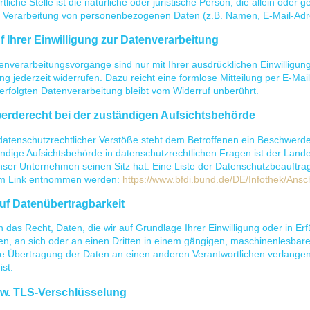
tliche Stelle ist die natürliche oder juristische Person, die allein od
er Verarbeitung von personenbezogenen Daten (z.B. Namen, E-Mail-Adre
f Ihrer Einwilligung zur Datenverarbeitung
enverarbeitungsvorgänge sind nur mit Ihrer ausdrücklichen Einwilligung 
ung jederzeit widerrufen. Dazu reicht eine formlose Mitteilung per E-Ma
erfolgten Datenverarbeitung bleibt vom Widerruf unberührt.
rderecht bei der zuständigen Aufsichtsbehörde
datenschutzrechtlicher Verstöße steht dem Betroffenen ein Beschwerde
ändige Aufsichtsbehörde in datenschutzrechtlichen Fragen ist der Lan
nser Unternehmen seinen Sitz hat. Eine Liste der Datenschutzbeauftr
m Link entnommen werden:
https://www.bfdi.bund.de/DE/Infothek/Ansch
uf Datenübertragbarkeit
 das Recht, Daten, die wir auf Grundlage Ihrer Einwilligung oder in Erf
en, an sich oder an einen Dritten in einem gängigen, maschinenlesbar
te Übertragung der Daten an einen anderen Verantwortlichen verlangen, 
st.
w. TLS-Verschlüsselung