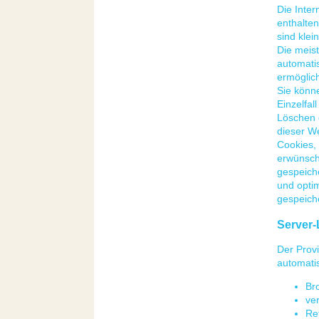
Die Inte
enthalten
sind klei
Die meis
automatis
ermöglic
Sie könne
Einzelfal
Löschen d
dieser We
Cookies,
erwünscht
gespeiche
und optim
gespeich
Server-
Der Provi
automatis
Br
ve
Re