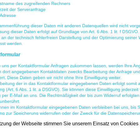
stname des zugreifenden Rechners
rzeit der Serveranfrage
-Adresse
ammenführung dieser Daten mit anderen Datenquellen wird nicht vor
sung dieser Daten erfolgt auf Grundlage von Art. 6 Abs. 1 lit. f DSGVO
 an der technisch fehlerfreien Darstellung und der Optimierung seiner
asst werden.
formular
 uns per Kontaktformular Anfragen zukommen lassen, werden Ihre Ang
n dort angegebenen Kontaktdaten zwecks Bearbeitung der Anfrage und 
rt. Diese Daten geben wir nicht ohne Ihre Einwilligung weiter.
beitung der in das Kontaktformular eingegebenen Daten erfolgt somit a
ung (Art. 6 Abs. 1 lit. a DSGVO). Sie können diese Einwilligung jederzei
g per E-Mail an uns. Die Rechtmäßigkeit der bis zum Widerruf erfolgt
unberührt.
hnen im Kontaktformular eingegebenen Daten verbleiben bei uns, bis S
ung zur Speicherung widerrufen oder der Zweck für die Datenspeicherun
ung Ihrer Anfrage). Zwingende gesetzliche Bestimmungen – insbesonde
tzung der Webseite stimmen Sie unserem Einsatz von Cookies 