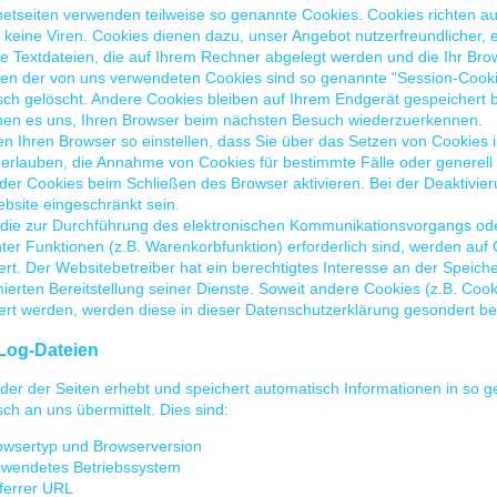
rnetseiten verwenden teilweise so genannte Cookies. Cookies richten 
 keine Viren. Cookies dienen dazu, unser Angebot nutzerfreundlicher, 
ne Textdateien, die auf Ihrem Rechner abgelegt werden und die Ihr Bro
ten der von uns verwendeten Cookies sind so genannte “Session-Cook
ch gelöscht. Andere Cookies bleiben auf Ihrem Endgerät gespeichert b
hen es uns, Ihren Browser beim nächsten Besuch wiederzuerkennen.
n Ihren Browser so einstellen, dass Sie über das Setzen von Cookies 
l erlauben, die Annahme von Cookies für bestimmte Fälle oder generel
er Cookies beim Schließen des Browser aktivieren. Bei der Deaktivier
bsite eingeschränkt sein.
 die zur Durchführung des elektronischen Kommunikationsvorgangs oder
er Funktionen (z.B. Warenkorbfunktion) erforderlich sind, werden auf G
rt. Der Websitebetreiber hat ein berechtigtes Interesse an der Speich
ierten Bereitstellung seiner Dienste. Soweit andere Cookies (z.B. Cook
ert werden, werden diese in dieser Datenschutzerklärung gesondert be
Log-Dateien
der der Seiten erhebt und speichert automatisch Informationen in so 
ch an uns übermittelt. Dies sind:
owsertyp und Browserversion
rwendetes Betriebssystem
ferrer URL