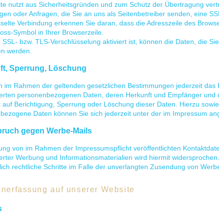
te nutzt aus Sicherheitsgründen und zum Schutz der Übertragung vertra
gen oder Anfragen, die Sie an uns als Seitenbetreiber senden, eine S
selte Verbindung erkennen Sie daran, dass die Adresszeile des Browsers
ss-Symbol in Ihrer Browserzeile.
SSL- bzw. TLS-Verschlüsselung aktiviert ist, können die Daten, die Sie 
en werden.
t, Sperrung, Löschung
n im Rahmen der geltenden gesetzlichen Bestimmungen jederzeit das Re
erten personenbezogenen Daten, deren Herkunft und Empfänger und d
t auf Berichtigung, Sperrung oder Löschung dieser Daten. Hierzu sow
bezogene Daten können Sie sich jederzeit unter der im Impressum a
pruch gegen Werbe-Mails
ung von im Rahmen der Impressumspflicht veröffentlichten Kontaktdat
rter Werbung und Informationsmaterialien wird hiermit widersprochen. 
ich rechtliche Schritte im Falle der unverlangten Zusendung von Wer
enerfassung auf unserer Website
s