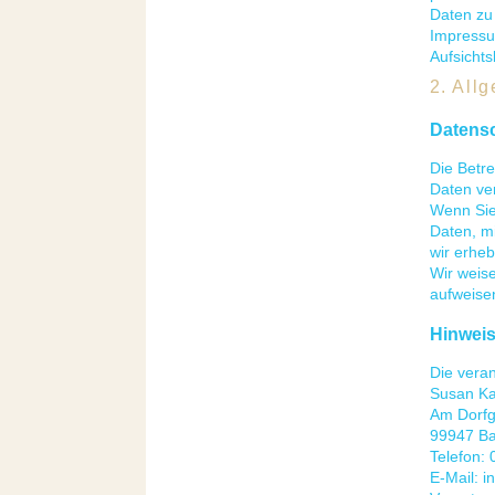
Daten zu
Impressu
Aufsicht
2. All
Datens
Die Betr
Daten ver
Wenn Sie
Daten, mi
wir erheb
Wir weise
aufweisen
Hinweis
Die veran
Susan K
Am Dorfg
99947 Ba
Telefon: 
E-Mail: i