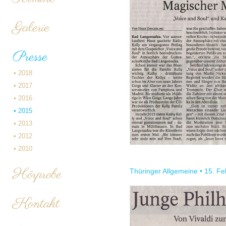
Galerie
Presse
•
2018
•
2017
•
2016
•
2015
•
2013
•
2012
•
2010
Hörprobe
Thüringer Allgemeine • 15. F
Kontakt